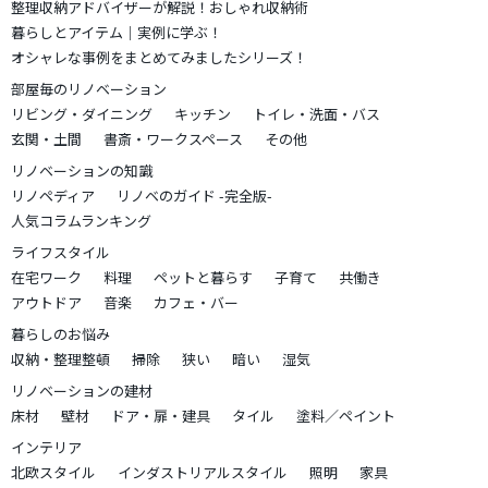
整理収納アドバイザーが解説！おしゃれ収納術
暮らしとアイテム｜実例に学ぶ！
オシャレな事例をまとめてみましたシリーズ！
部屋毎のリノベーション
リビング・ダイニング
キッチン
トイレ・洗面・バス
玄関・土間
書斎・ワークスペース
その他
リノベーションの知識
リノペディア
リノベのガイド -完全版-
人気コラムランキング
ライフスタイル
在宅ワーク
料理
ペットと暮らす
子育て
共働き
アウトドア
音楽
カフェ・バー
暮らしのお悩み
収納・整理整頓
掃除
狭い
暗い
湿気
リノベーションの建材
床材
壁材
ドア・扉・建具
タイル
塗料／ペイント
インテリア
北欧スタイル
インダストリアルスタイル
照明
家具