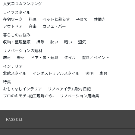
人気コラムランキング
ライフスタイル
在宅ワーク
料理
ペットと暮らす
子育て
共働き
アウトドア
音楽
カフェ・バー
暮らしのお悩み
収納・整理整頓
掃除
狭い
暗い
湿気
リノベーションの建材
床材
壁材
ドア・扉・建具
タイル
塗料／ペイント
インテリア
北欧スタイル
インダストリアルスタイル
照明
家具
特集
おもてなしインテリア
リノベアイテム取材日記
プロのキモチ -施工現場から-
リノベーション用語集
HAGSとは