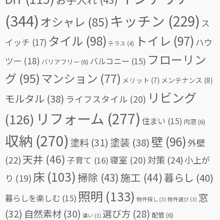
(344)
キッチン
(229)
オシャレ
(85)
ス
タイル
(98)
トイレ
(97)
イッチ
(17)
ハウ
テラス
(4)
フローリン
ツー
(18)
バルコニー
(15)
バリアフリー
(6)
グ
(95)
マンション
(77)
メリット
(7)
メンテナンス
(8)
リビング
モルタル
(38)
ライフスタイル
(20)
リフォーム
(277)
(126)
住まい
(15)
内窓
(6)
収納
(270)
壁
(96)
塗料
(31)
塗装
(38)
外壁
天井
(46)
(22)
対策
(24)
寝室
(20)
小上が
子育て
(16)
床
(103)
掃除
(43)
施工
(44)
暮らし
(40)
り
(19)
照明
(133)
窓
暮らしを楽しむ
(15)
物件探し
(3)
物件選び
(3)
(32)
自然素材
(30)
選び方
(28)
配管
(6)
違い
(3)