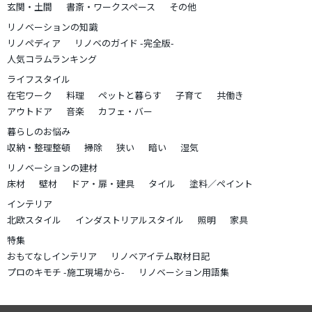
玄関・土間
書斎・ワークスペース
その他
リノベーションの知識
リノペディア
リノベのガイド -完全版-
人気コラムランキング
ライフスタイル
在宅ワーク
料理
ペットと暮らす
子育て
共働き
アウトドア
音楽
カフェ・バー
暮らしのお悩み
収納・整理整頓
掃除
狭い
暗い
湿気
リノベーションの建材
床材
壁材
ドア・扉・建具
タイル
塗料／ペイント
インテリア
北欧スタイル
インダストリアルスタイル
照明
家具
特集
おもてなしインテリア
リノベアイテム取材日記
プロのキモチ -施工現場から-
リノベーション用語集