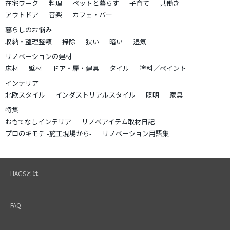
在宅ワーク
料理
ペットと暮らす
子育て
共働き
アウトドア
音楽
カフェ・バー
暮らしのお悩み
収納・整理整頓
掃除
狭い
暗い
湿気
リノベーションの建材
床材
壁材
ドア・扉・建具
タイル
塗料／ペイント
インテリア
北欧スタイル
インダストリアルスタイル
照明
家具
特集
おもてなしインテリア
リノベアイテム取材日記
プロのキモチ -施工現場から-
リノベーション用語集
HAGSとは
FAQ