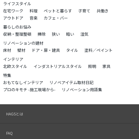
ライフスタイル
在宅ワーク
料理
ペットと暮らす
子育て
共働き
アウトドア
音楽
カフェ・バー
暮らしのお悩み
収納・整理整頓
掃除
狭い
暗い
湿気
リノベーションの建材
床材
壁材
ドア・扉・建具
タイル
塗料／ペイント
インテリア
北欧スタイル
インダストリアルスタイル
照明
家具
特集
おもてなしインテリア
リノベアイテム取材日記
プロのキモチ -施工現場から-
リノベーション用語集
HAGSとは
FAQ