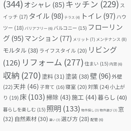
(344)
キッチン
(229)
オシャレ
(85)
ス
タイル
(98)
トイレ
(97)
イッチ
(17)
ハウ
テラス
(4)
フローリン
ツー
(18)
バルコニー
(15)
バリアフリー
(6)
グ
(95)
マンション
(77)
メリット
(7)
メンテナンス
(8)
リビング
モルタル
(38)
ライフスタイル
(20)
リフォーム
(277)
(126)
住まい
(15)
内窓
(6)
収納
(270)
壁
(96)
塗料
(31)
塗装
(38)
外壁
天井
(46)
(22)
対策
(24)
寝室
(20)
小上が
子育て
(16)
床
(103)
掃除
(43)
施工
(44)
暮らし
(40)
り
(19)
照明
(133)
窓
暮らしを楽しむ
(15)
物件探し
(3)
物件選び
(3)
(32)
自然素材
(30)
選び方
(28)
配管
(6)
違い
(3)