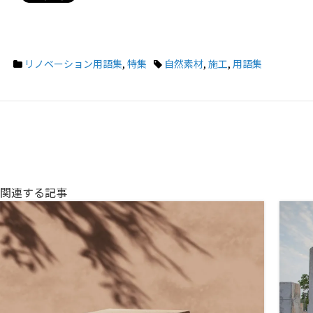
リノベーション用語集
,
特集
自然素材
,
施工
,
用語集
関連する記事