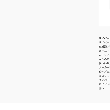
リノベー
リノベー
底解説
ォーム・
ム・リノ
ョンのガ
ド〜種類
メーカー
め〜
土
棚のリフ
リノベー
ガイド〜
間～