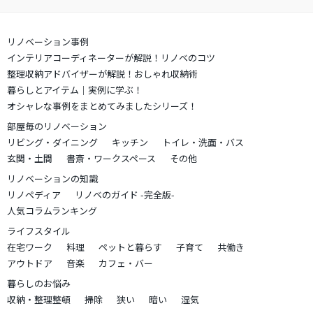
リノベーション事例
インテリアコーディネーターが解説！リノベのコツ
整理収納アドバイザーが解説！おしゃれ収納術
暮らしとアイテム｜実例に学ぶ！
オシャレな事例をまとめてみましたシリーズ！
部屋毎のリノベーション
リビング・ダイニング
キッチン
トイレ・洗面・バス
玄関・土間
書斎・ワークスペース
その他
リノベーションの知識
リノペディア
リノベのガイド -完全版-
人気コラムランキング
ライフスタイル
在宅ワーク
料理
ペットと暮らす
子育て
共働き
アウトドア
音楽
カフェ・バー
暮らしのお悩み
収納・整理整頓
掃除
狭い
暗い
湿気