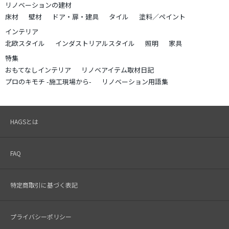
リノベーションの建材
床材
壁材
ドア・扉・建具
タイル
塗料／ペイント
インテリア
北欧スタイル
インダストリアルスタイル
照明
家具
特集
おもてなしインテリア
リノベアイテム取材日記
プロのキモチ -施工現場から-
リノベーション用語集
HAGSとは
FAQ
特定商取引に基づく表記
プライバシーポリシー