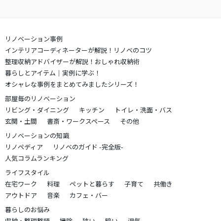
リノベーション事例
インテリアコーディネーターが解説！リノベのコツ
整理収納アドバイザーが解説！おしゃれ収納術
暮らしとアイテム｜実例に学ぶ！
オシャレな事例をまとめてみましたシリーズ！
部屋毎のリノベーション
リビング・ダイニング
キッチン
トイレ・洗面・バス
玄関・土間
書斎・ワークスペース
その他
リノベーションの知識
リノペディア
リノベのガイド -完全版-
人気コラムランキング
ライフスタイル
在宅ワーク
料理
ペットと暮らす
子育て
共働き
アウトドア
音楽
カフェ・バー
暮らしのお悩み
収納・整理整頓
掃除
狭い
暗い
湿気