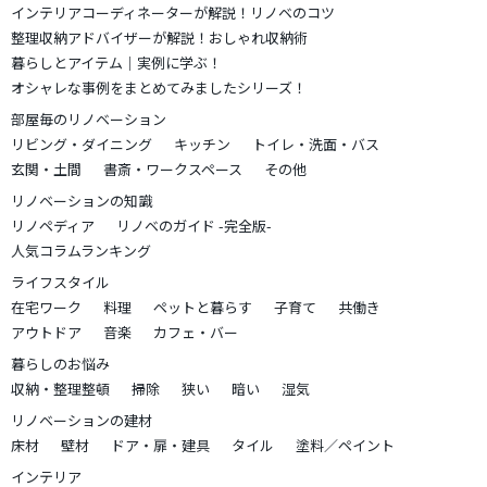
インテリアコーディネーターが解説！リノベのコツ
整理収納アドバイザーが解説！おしゃれ収納術
暮らしとアイテム｜実例に学ぶ！
オシャレな事例をまとめてみましたシリーズ！
部屋毎のリノベーション
リビング・ダイニング
キッチン
トイレ・洗面・バス
玄関・土間
書斎・ワークスペース
その他
リノベーションの知識
リノペディア
リノベのガイド -完全版-
人気コラムランキング
ライフスタイル
在宅ワーク
料理
ペットと暮らす
子育て
共働き
アウトドア
音楽
カフェ・バー
暮らしのお悩み
収納・整理整頓
掃除
狭い
暗い
湿気
リノベーションの建材
床材
壁材
ドア・扉・建具
タイル
塗料／ペイント
インテリア