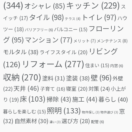
(344)
キッチン
(229)
オシャレ
(85)
ス
タイル
(98)
トイレ
(97)
イッチ
(17)
ハウ
テラス
(4)
フローリン
ツー
(18)
バルコニー
(15)
バリアフリー
(6)
グ
(95)
マンション
(77)
メリット
(7)
メンテナンス
(8)
リビング
モルタル
(38)
ライフスタイル
(20)
リフォーム
(277)
(126)
住まい
(15)
内窓
(6)
収納
(270)
壁
(96)
塗料
(31)
塗装
(38)
外壁
天井
(46)
(22)
対策
(24)
寝室
(20)
小上が
子育て
(16)
床
(103)
掃除
(43)
施工
(44)
暮らし
(40)
り
(19)
照明
(133)
窓
暮らしを楽しむ
(15)
物件探し
(3)
物件選び
(3)
(32)
自然素材
(30)
選び方
(28)
配管
(6)
違い
(3)