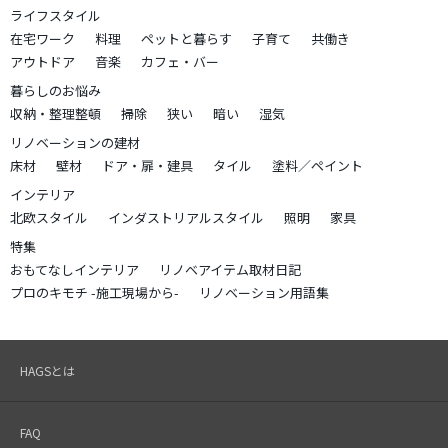
ライフスタイル
在宅ワーク
料理
ペットと暮らす
子育て
共働き
アウトドア
音楽
カフェ・バー
暮らしのお悩み
収納・整理整頓
掃除
狭い
暗い
湿気
リノベーションの建材
床材
壁材
ドア・扉・建具
タイル
塗料／ペイント
インテリア
北欧スタイル
インダストリアルスタイル
照明
家具
特集
おもてなしインテリア
リノベアイテム取材日記
プロのキモチ -施工現場から-
リノベーション用語集
HAGSとは
FAQ