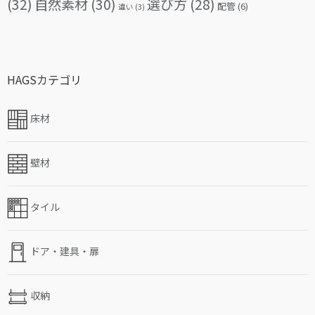
(32)
自然素材
(30)
選び方
(28)
配管
(6)
違い
(3)
HAGSカテゴリ
床材
壁材
タイル
ドア・建具・扉
収納