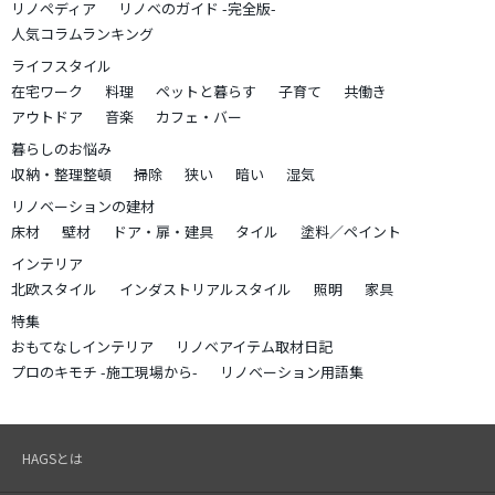
リノペディア
リノベのガイド -完全版-
人気コラムランキング
ライフスタイル
在宅ワーク
料理
ペットと暮らす
子育て
共働き
アウトドア
音楽
カフェ・バー
暮らしのお悩み
収納・整理整頓
掃除
狭い
暗い
湿気
リノベーションの建材
床材
壁材
ドア・扉・建具
タイル
塗料／ペイント
インテリア
北欧スタイル
インダストリアルスタイル
照明
家具
特集
おもてなしインテリア
リノベアイテム取材日記
プロのキモチ -施工現場から-
リノベーション用語集
HAGSとは