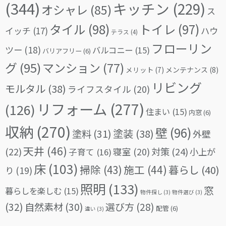
(344)
キッチン
(229)
オシャレ
(85)
ス
タイル
(98)
トイレ
(97)
イッチ
(17)
ハウ
テラス
(4)
フローリン
ツー
(18)
バルコニー
(15)
バリアフリー
(6)
グ
(95)
マンション
(77)
メリット
(7)
メンテナンス
(8)
リビング
モルタル
(38)
ライフスタイル
(20)
リフォーム
(277)
(126)
住まい
(15)
内窓
(6)
収納
(270)
壁
(96)
塗料
(31)
塗装
(38)
外壁
天井
(46)
(22)
対策
(24)
寝室
(20)
小上が
子育て
(16)
床
(103)
掃除
(43)
施工
(44)
暮らし
(40)
り
(19)
照明
(133)
窓
暮らしを楽しむ
(15)
物件探し
(3)
物件選び
(3)
(32)
自然素材
(30)
選び方
(28)
配管
(6)
違い
(3)