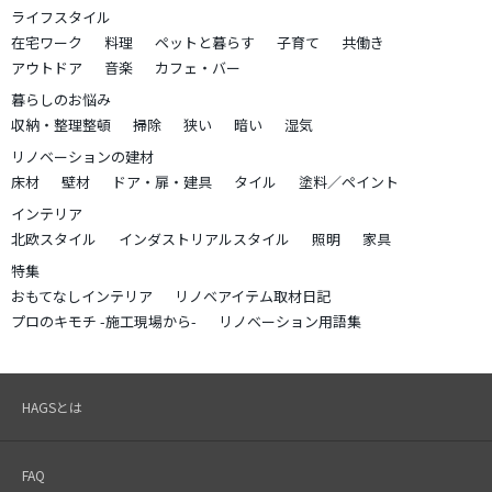
ライフスタイル
在宅ワーク
料理
ペットと暮らす
子育て
共働き
アウトドア
音楽
カフェ・バー
暮らしのお悩み
収納・整理整頓
掃除
狭い
暗い
湿気
リノベーションの建材
床材
壁材
ドア・扉・建具
タイル
塗料／ペイント
インテリア
北欧スタイル
インダストリアルスタイル
照明
家具
特集
おもてなしインテリア
リノベアイテム取材日記
プロのキモチ -施工現場から-
リノベーション用語集
HAGSとは
FAQ