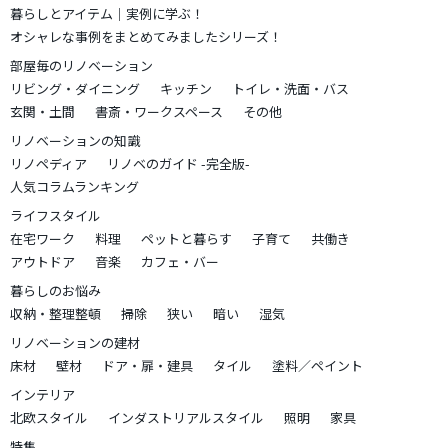
暮らしとアイテム｜実例に学ぶ！
オシャレな事例をまとめてみましたシリーズ！
部屋毎のリノベーション
リビング・ダイニング
キッチン
トイレ・洗面・バス
玄関・土間
書斎・ワークスペース
その他
リノベーションの知識
リノペディア
リノベのガイド -完全版-
人気コラムランキング
ライフスタイル
在宅ワーク
料理
ペットと暮らす
子育て
共働き
アウトドア
音楽
カフェ・バー
暮らしのお悩み
収納・整理整頓
掃除
狭い
暗い
湿気
リノベーションの建材
床材
壁材
ドア・扉・建具
タイル
塗料／ペイント
インテリア
北欧スタイル
インダストリアルスタイル
照明
家具
特集