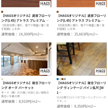
【HAGSオリジナル】遮音フローリ
【HAGSオリジナル】遮音フローリ
ング(L45) アトラス プレミアム …
ング(L45) アトラス プレミアム …
【防音効果に優れ、階下や隣室に響く音
【防音効果に優れ、階下や隣室に響く音
を軽減】心を和…
を軽減】心を和…
通常価格： 14,300円/m2〜
通常価格： 25,663円/m2〜
【HAGSオリジナル】複合フローリ
【HAGSオリジナル】複合フローリ
ング オーク パーケット
ング ヴィンテージ パイン乱尺 [W
1…
オーク（楢）の力強い木目と淡い褐色の
風合いを最大限…
V12は厚さ12ミリのフローリングシリーズ
通常価格： 8,910円/m2〜
です。1…
通常価格： 9,350円/m2〜