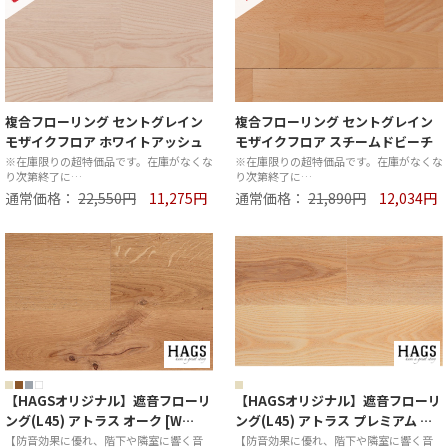
複合フローリング セントグレイン
複合フローリング セントグレイン
モザイクフロア ホワイトアッシュ
モザイクフロア スチームドビーチ
※在庫限りの超特価品です。在庫がなくな
※在庫限りの超特価品です。在庫がなくな
り次第終了に…
り次第終了に…
通常価格：
22,550円
11,275円
通常価格：
21,890円
12,034円
【HAGSオリジナル】遮音フローリ
【HAGSオリジナル】遮音フローリ
ング(L45) アトラス オーク [W…
ング(L45) アトラス プレミアム …
【防音効果に優れ、階下や隣室に響く音
【防音効果に優れ、階下や隣室に響く音