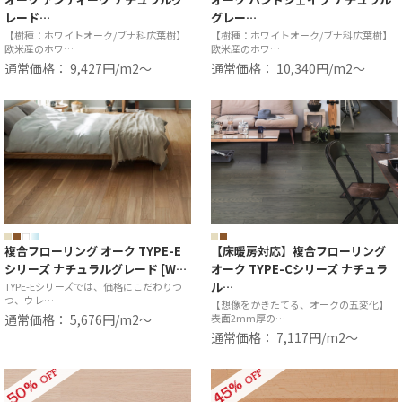
レード…
グレー…
【樹種：ホワイトオーク/ブナ科広葉樹】
【樹種：ホワイトオーク/ブナ科広葉樹】
欧米産のホワ…
欧米産のホワ…
通常価格： 9,427円/m2〜
通常価格： 10,340円/m2〜
複合フローリング オーク TYPE-E
【床暖房対応】複合フローリング
シリーズ ナチュラルグレード [W…
オーク TYPE-Cシリーズ ナチュラ
ル…
TYPE-Eシリーズでは、価格にこだわりつ
つ、ウレ…
【想像をかきたてる、オークの五変化】
通常価格： 5,676円/m2〜
表面2mm厚の…
通常価格： 7,117円/m2〜
OFF
OFF
50%
45%