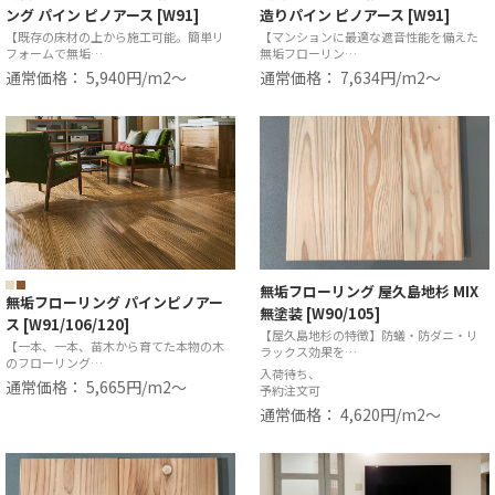
ング パイン ピノアース [W91]
造りパイン ピノアース [W91]
【既存の床材の上から施工可能。簡単リ
【マンションに最適な遮音性能を備えた
フォームで無垢…
無垢フローリン…
通常価格： 5,940円/m2〜
通常価格： 7,634円/m2〜
無垢フローリング 屋久島地杉 MIX
無垢フローリング パインピノアー
無塗装 [W90/105]
ス [W91/106/120]
【屋久島地杉の特徴】防蟻・防ダニ・リ
【一本、一本、苗木から育てた本物の木
ラックス効果を…
のフローリング…
入荷待ち、
通常価格： 5,665円/m2〜
予約注文可
通常価格： 4,620円/m2〜