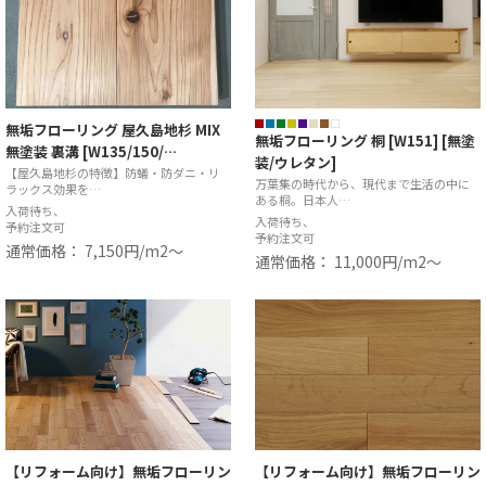
無垢フローリング 屋久島地杉 MIX
無垢フローリング 桐 [W151] [無塗
無塗装 裏溝 [W135/150/…
装/ウレタン]
【屋久島地杉の特徴】防蟻・防ダニ・リ
万葉集の時代から、現代まで生活の中に
ラックス効果を…
ある桐。日本人…
入荷待ち、
入荷待ち、
予約注文可
予約注文可
通常価格： 7,150円/m2〜
通常価格： 11,000円/m2〜
【リフォーム向け】無垢フローリン
【リフォーム向け】無垢フローリン