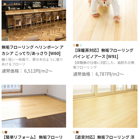
無垢フローリング ヘリンボーン ア
【床暖房対応】無垢フローリング
カシア こってり/あっさり [W60]
パイン ピノアース [W91]
細く短い一枚板で、寄せ木のように張り
【床暖房の仕様に対応した、高耐久の無
あげるフローリ…
垢フローリング…
通常価格： 6,512円/m2〜
通常価格： 6,787円/m2〜
【簡単リフォーム】 無垢フローリ
【遮音対応】無垢フローリング 浮