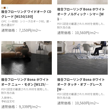
複合フローリング Bona ホワイト
複合フローリング ワイドオーク CD
オーク ノルディック・シマー [W
グレード [W150/180]
1…
OPC（一枚物）シリーズのオーク材。節・
PEFC認定の厳選された木材を使用した、
色の濃淡が…
耐久性の高…
通常価格： 7,150円/m2〜
通常価格： 10,560円/m2〜
複合フローリング Bona ホワイト
複合フローリング Bona ホワイト
オーク ニュー・モダン [W125/…
オーク タッチ・オブ・グレース
[W…
PEFC認定の厳選された木材を使用した、
耐久性の高…
PEFC認定の厳選された木材を使用した、
入荷待ち、
耐久性の高…
予約注文可
通常価格： 10,560円/m2〜
通常価格： 9,339円/m2〜