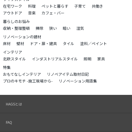
在宅ワーク
料理
ペットと暮らす
子育て
共働き
アウトドア
音楽
カフェ・バー
暮らしのお悩み
収納・整理整頓
掃除
狭い
暗い
湿気
リノベーションの建材
床材
壁材
ドア・扉・建具
タイル
塗料／ペイント
インテリア
北欧スタイル
インダストリアルスタイル
照明
家具
特集
おもてなしインテリア
リノベアイテム取材日記
プロのキモチ -施工現場から-
リノベーション用語集
HAGSとは
FAQ