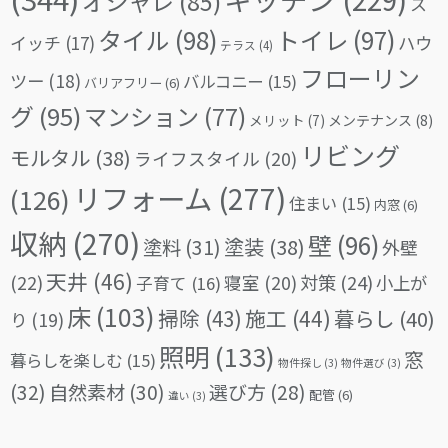
オシャレ
(85)
ス
タイル
(98)
トイレ
(97)
イッチ
(17)
ハウ
テラス
(4)
フローリン
ツー
(18)
バルコニー
(15)
バリアフリー
(6)
グ
(95)
マンション
(77)
メリット
(7)
メンテナンス
(8)
リビング
モルタル
(38)
ライフスタイル
(20)
リフォーム
(277)
(126)
住まい
(15)
内窓
(6)
収納
(270)
壁
(96)
塗料
(31)
塗装
(38)
外壁
天井
(46)
(22)
対策
(24)
寝室
(20)
小上が
子育て
(16)
床
(103)
掃除
(43)
施工
(44)
暮らし
(40)
り
(19)
照明
(133)
窓
暮らしを楽しむ
(15)
物件探し
(3)
物件選び
(3)
(32)
自然素材
(30)
選び方
(28)
配管
(6)
違い
(3)