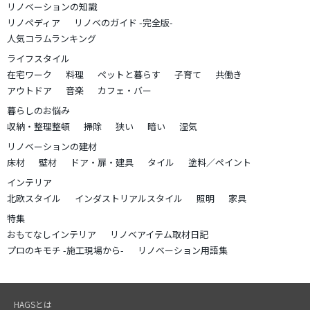
リノベーションの知識
リノペディア
リノベのガイド -完全版-
人気コラムランキング
ライフスタイル
在宅ワーク
料理
ペットと暮らす
子育て
共働き
アウトドア
音楽
カフェ・バー
暮らしのお悩み
収納・整理整頓
掃除
狭い
暗い
湿気
リノベーションの建材
床材
壁材
ドア・扉・建具
タイル
塗料／ペイント
インテリア
北欧スタイル
インダストリアルスタイル
照明
家具
特集
おもてなしインテリア
リノベアイテム取材日記
プロのキモチ -施工現場から-
リノベーション用語集
HAGSとは