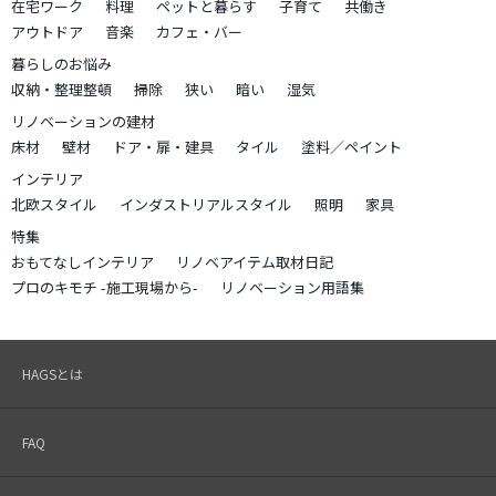
在宅ワーク
料理
ペットと暮らす
子育て
共働き
アウトドア
音楽
カフェ・バー
暮らしのお悩み
収納・整理整頓
掃除
狭い
暗い
湿気
リノベーションの建材
床材
壁材
ドア・扉・建具
タイル
塗料／ペイント
インテリア
北欧スタイル
インダストリアルスタイル
照明
家具
特集
おもてなしインテリア
リノベアイテム取材日記
プロのキモチ -施工現場から-
リノベーション用語集
HAGSとは
FAQ