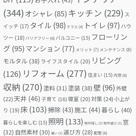
(344)
キッチン
(229)
オシャレ
(85)
ス
タイル
(98)
トイレ
(97)
イッチ
(17)
ハウ
テラス
(4)
フローリン
ツー
(18)
バルコニー
(15)
バリアフリー
(6)
グ
(95)
マンション
(77)
メリット
(7)
メンテナンス
(8)
リビング
モルタル
(38)
ライフスタイル
(20)
リフォーム
(277)
(126)
住まい
(15)
内窓
(6)
収納
(270)
壁
(96)
塗料
(31)
塗装
(38)
外壁
天井
(46)
(22)
対策
(24)
寝室
(20)
小上が
子育て
(16)
床
(103)
掃除
(43)
施工
(44)
暮らし
(40)
り
(19)
照明
(133)
窓
暮らしを楽しむ
(15)
物件探し
(3)
物件選び
(3)
(32)
自然素材
(30)
選び方
(28)
配管
(6)
違い
(3)