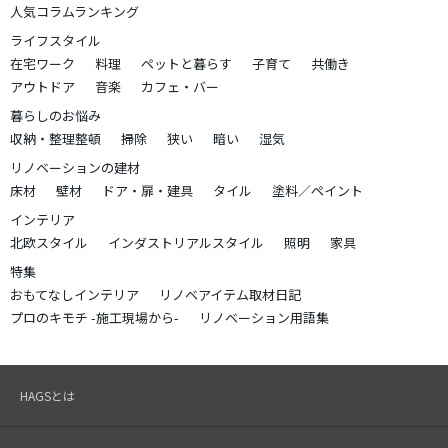
人気コラムランキング
ライフスタイル
在宅ワーク
料理
ペットと暮らす
子育て
共働き
アウトドア
音楽
カフェ・バー
暮らしのお悩み
収納・整理整頓
掃除
狭い
暗い
湿気
リノベーションの建材
床材
壁材
ドア・扉・建具
タイル
塗料／ペイント
インテリア
北欧スタイル
インダストリアルスタイル
照明
家具
特集
おもてなしインテリア
リノベアイテム取材日記
プロのキモチ -施工現場から-
リノベーション用語集
HAGSとは