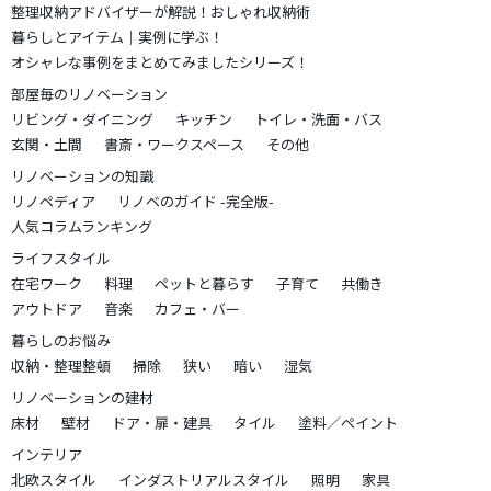
整理収納アドバイザーが解説！おしゃれ収納術
暮らしとアイテム｜実例に学ぶ！
オシャレな事例をまとめてみましたシリーズ！
部屋毎のリノベーション
リビング・ダイニング
キッチン
トイレ・洗面・バス
玄関・土間
書斎・ワークスペース
その他
リノベーションの知識
リノペディア
リノベのガイド -完全版-
人気コラムランキング
ライフスタイル
在宅ワーク
料理
ペットと暮らす
子育て
共働き
アウトドア
音楽
カフェ・バー
暮らしのお悩み
収納・整理整頓
掃除
狭い
暗い
湿気
リノベーションの建材
床材
壁材
ドア・扉・建具
タイル
塗料／ペイント
インテリア
北欧スタイル
インダストリアルスタイル
照明
家具