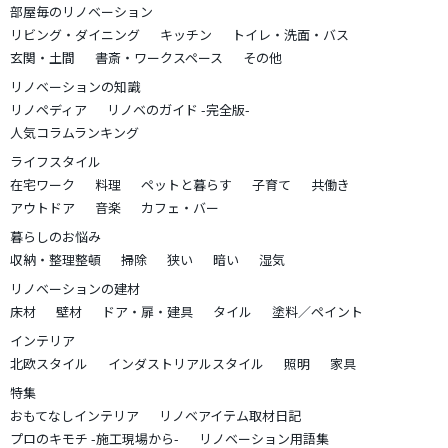
部屋毎のリノベーション
リビング・ダイニング
キッチン
トイレ・洗面・バス
玄関・土間
書斎・ワークスペース
その他
リノベーションの知識
リノペディア
リノベのガイド -完全版-
人気コラムランキング
ライフスタイル
在宅ワーク
料理
ペットと暮らす
子育て
共働き
アウトドア
音楽
カフェ・バー
暮らしのお悩み
収納・整理整頓
掃除
狭い
暗い
湿気
リノベーションの建材
床材
壁材
ドア・扉・建具
タイル
塗料／ペイント
インテリア
北欧スタイル
インダストリアルスタイル
照明
家具
特集
おもてなしインテリア
リノベアイテム取材日記
プロのキモチ -施工現場から-
リノベーション用語集