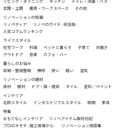
リビング・ダイニング
キッチン
トイレ・洗面・バス
玄関・土間
書斎・ワークスペース
その他
リノベーションの知識
リノペディア
リノベのガイド -完全版-
人気コラムランキング
ライフスタイル
在宅ワーク
料理
ペットと暮らす
子育て
共働き
アウトドア
音楽
カフェ・バー
暮らしのお悩み
収納・整理整頓
掃除
狭い
暗い
湿気
リノベーションの建材
床材
壁材
ドア・扉・建具
タイル
塗料／ペイント
インテリア
北欧スタイル
インダストリアルスタイル
照明
家具
特集
おもてなしインテリア
リノベアイテム取材日記
プロのキモチ -施工現場から-
リノベーション用語集