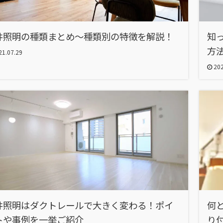
井照明の種類まとめ〜種類別の特徴を解説！
知
方
1.07.29
202
井照明はダクトレールで大きく変わる！ポイ
何
トや事例を一挙ご紹介
り