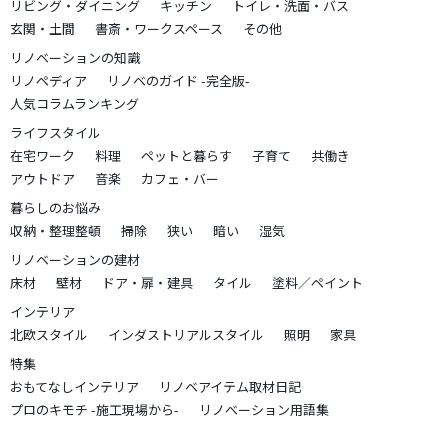
リビング・ダイニング
キッチン
トイレ・洗面・バス
玄関・土間
書斎・ワークスペース
その他
リノベーションの知識
リノペディア
リノベのガイド -完全版-
人気コラムランキング
ライフスタイル
在宅ワーク
料理
ペットと暮らす
子育て
共働き
アウトドア
音楽
カフェ・バー
暮らしのお悩み
収納・整理整頓
掃除
狭い
暗い
湿気
リノベーションの建材
床材
壁材
ドア・扉・建具
タイル
塗料／ペイント
インテリア
北欧スタイル
インダストリアルスタイル
照明
家具
特集
おもてなしインテリア
リノベアイテム取材日記
プロのキモチ -施工現場から-
リノベーション用語集