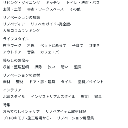
リビング・ダイニング
キッチン
トイレ・洗面・バス
玄関・土間
書斎・ワークスペース
その他
リノベーションの知識
リノペディア
リノベのガイド -完全版-
人気コラムランキング
ライフスタイル
在宅ワーク
料理
ペットと暮らす
子育て
共働き
アウトドア
音楽
カフェ・バー
暮らしのお悩み
収納・整理整頓
掃除
狭い
暗い
湿気
リノベーションの建材
床材
壁材
ドア・扉・建具
タイル
塗料／ペイント
インテリア
北欧スタイル
インダストリアルスタイル
照明
家具
特集
おもてなしインテリア
リノベアイテム取材日記
プロのキモチ -施工現場から-
リノベーション用語集