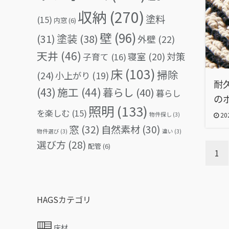
収納
(270)
塗料
(15)
内窓
(6)
壁
(96)
(31)
塗装
(38)
外壁
(22)
天井
(46)
対策
寝室
(20)
子育て
(16)
床
(103)
掃除
(24)
小上がり
(19)
耐
(43)
施工
(44)
暮らし
(40)
暮らし
の
照明
(133)
を楽しむ
(15)
物件探し
(3)
202
窓
(32)
自然素材
(30)
物件選び
(3)
違い
(3)
選び方
(28)
配管
(6)
1
HAGSカテゴリ
床材