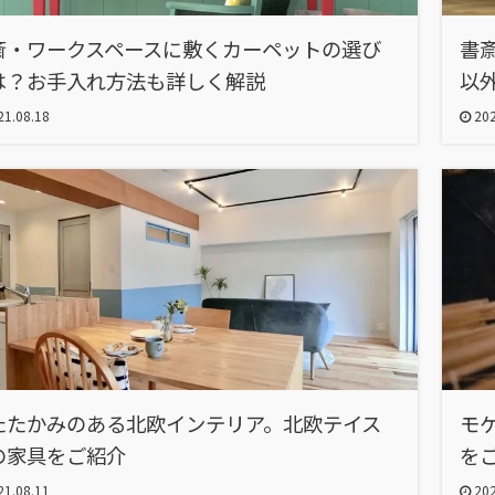
斎・ワークスペースに敷くカーペットの選び
書
は？お手入れ方法も詳しく解説
以
1.08.18
202
たたかみのある北欧インテリア。北欧テイス
モ
の家具をご紹介
を
1.08.11
202