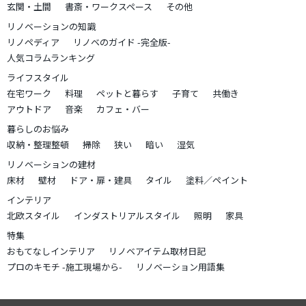
玄関・土間
書斎・ワークスペース
その他
リノベーションの知識
リノペディア
リノベのガイド -完全版-
人気コラムランキング
ライフスタイル
在宅ワーク
料理
ペットと暮らす
子育て
共働き
アウトドア
音楽
カフェ・バー
暮らしのお悩み
収納・整理整頓
掃除
狭い
暗い
湿気
リノベーションの建材
床材
壁材
ドア・扉・建具
タイル
塗料／ペイント
インテリア
北欧スタイル
インダストリアルスタイル
照明
家具
特集
おもてなしインテリア
リノベアイテム取材日記
プロのキモチ -施工現場から-
リノベーション用語集