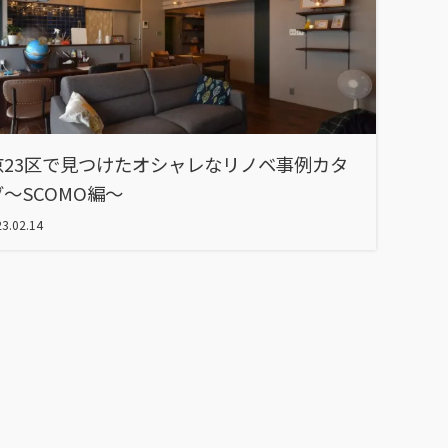
京23区で見つけたオシャレなリノベ事例カタ
～SCOMO編～
3.02.14