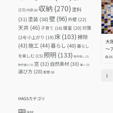
収納
(270)
塗料
(15)
内窓
(6)
壁
(96)
(31)
塗装
(38)
外壁
(22)
天井
(46)
対策
寝室
(20)
子育て
(16)
床
(103)
掃除
(24)
小上がり
(19)
大
(43)
施工
(44)
暮らし
(40)
暮らし
～
照明
(133)
を楽しむ
(15)
物件探し
(3)
202
窓
(32)
自然素材
(30)
物件選び
(3)
違い
(3)
選び方
(28)
配管
(6)
1
HAGSカテゴリ
床材