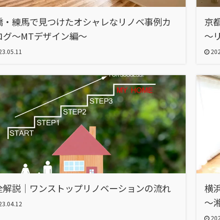
橋・練馬で見つけたオシャレなリノベ事例カ
京
ログ～MTデザイン編～
～
3.05.11
202
全解説｜ワンストップリノベーションの流れ
横
～
3.04.12
202