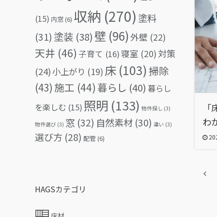
収納
(270)
塗料
(15)
内窓
(6)
壁
(96)
(31)
塗装
(38)
外壁
(22)
天井
(46)
対策
寝室
(20)
子育て
(16)
床
(103)
掃除
(24)
小上がり
(19)
(43)
施工
(44)
暮らし
(40)
暮らし
照明
(133)
を楽しむ
(15)
「
物件探し
(3)
窓
(32)
わ
自然素材
(30)
物件選び
(3)
違い
(3)
選び方
(28)
202
配管
(6)
HAGSカテゴリ
床材