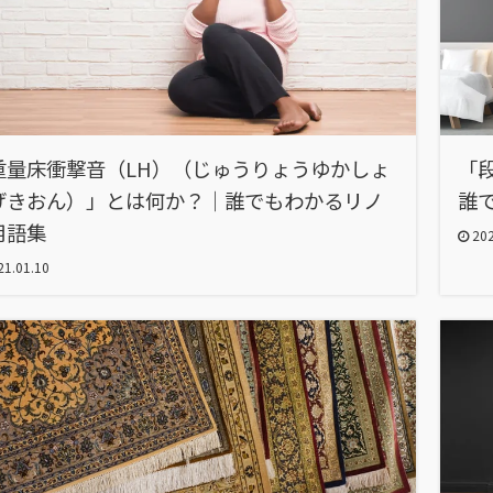
重量床衝撃音（LH）（じゅうりょうゆかしょ
「
げきおん）」とは何か？｜誰でもわかるリノ
誰
用語集
202
1.01.10