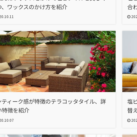
つ、ワックスのかけ方を紹介
合
0.10.11
202
ンティーク感が特徴のテラコッタタイル、詳
塩
い特徴を紹介
替
0.10.07
202