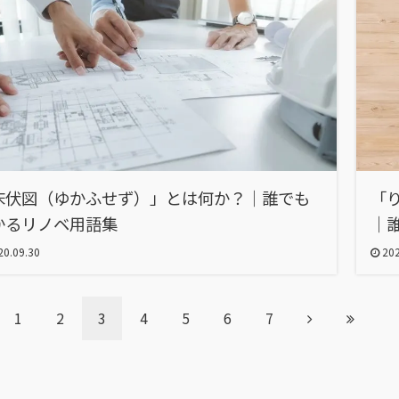
床伏図（ゆかふせず）」とは何か？｜誰でも
「
かるリノベ用語集
｜
0.09.30
202
1
2
3
4
5
6
7