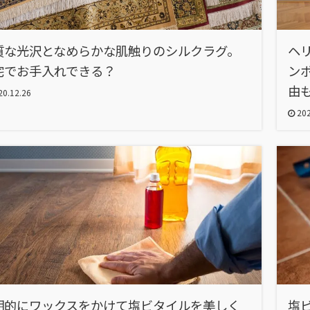
質な光沢となめらかな肌触りのシルクラグ。
ヘ
宅でお手入れできる？
ン
由
0.12.26
202
期的にワックスをかけて塩ビタイルを美しく
塩