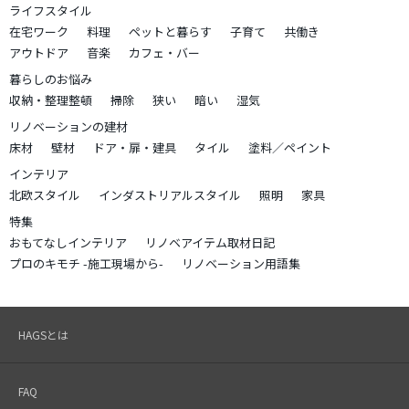
ライフスタイル
在宅ワーク
料理
ペットと暮らす
子育て
共働き
アウトドア
音楽
カフェ・バー
暮らしのお悩み
収納・整理整頓
掃除
狭い
暗い
湿気
リノベーションの建材
床材
壁材
ドア・扉・建具
タイル
塗料／ペイント
インテリア
北欧スタイル
インダストリアルスタイル
照明
家具
特集
おもてなしインテリア
リノベアイテム取材日記
プロのキモチ -施工現場から-
リノベーション用語集
HAGSとは
FAQ