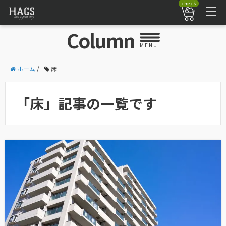
check
Column
MENU
ホーム
/
床
「床」記事の一覧です