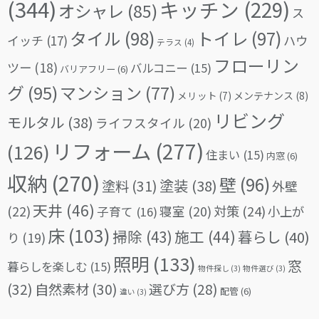
(344)
キッチン
(229)
オシャレ
(85)
ス
タイル
(98)
トイレ
(97)
イッチ
(17)
ハウ
テラス
(4)
フローリン
ツー
(18)
バルコニー
(15)
バリアフリー
(6)
グ
(95)
マンション
(77)
メリット
(7)
メンテナンス
(8)
リビング
モルタル
(38)
ライフスタイル
(20)
リフォーム
(277)
(126)
住まい
(15)
内窓
(6)
収納
(270)
壁
(96)
塗料
(31)
塗装
(38)
外壁
天井
(46)
(22)
対策
(24)
寝室
(20)
小上が
子育て
(16)
床
(103)
掃除
(43)
施工
(44)
暮らし
(40)
り
(19)
照明
(133)
窓
暮らしを楽しむ
(15)
物件探し
(3)
物件選び
(3)
(32)
自然素材
(30)
選び方
(28)
配管
(6)
違い
(3)