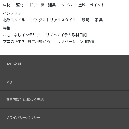
床材
壁材
ドア・扉・建具
タイル
塗料／ペイント
インテリア
北欧スタイル
インダストリアルスタイル
照明
家具
特集
おもてなしインテリア
リノベアイテム取材日記
プロのキモチ -施工現場から-
リノベーション用語集
HAGSとは
FAQ
特定商取引に基づく表記
プライバシーポリシー