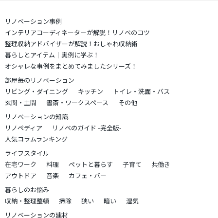
リノベーション事例
インテリアコーディネーターが解説！リノベのコツ
整理収納アドバイザーが解説！おしゃれ収納術
暮らしとアイテム｜実例に学ぶ！
オシャレな事例をまとめてみましたシリーズ！
部屋毎のリノベーション
リビング・ダイニング
キッチン
トイレ・洗面・バス
玄関・土間
書斎・ワークスペース
その他
リノベーションの知識
リノペディア
リノベのガイド -完全版-
人気コラムランキング
ライフスタイル
在宅ワーク
料理
ペットと暮らす
子育て
共働き
アウトドア
音楽
カフェ・バー
暮らしのお悩み
収納・整理整頓
掃除
狭い
暗い
湿気
リノベーションの建材