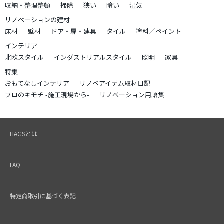
収納・整理整頓
掃除
狭い
暗い
湿気
リノベーションの建材
床材
壁材
ドア・扉・建具
タイル
塗料／ペイント
インテリア
北欧スタイル
インダストリアルスタイル
照明
家具
特集
おもてなしインテリア
リノベアイテム取材日記
プロのキモチ -施工現場から-
リノベーション用語集
HAGSとは
FAQ
特定商取引に基づく表記