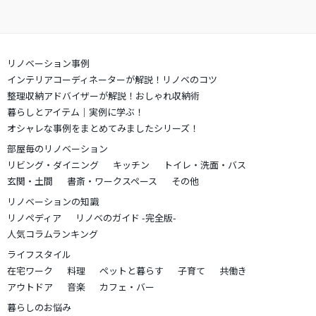
リノベーション事例
インテリアコーディネーターが解説！リノベのコツ
整理収納アドバイザーが解説！おしゃれ収納術
暮らしとアイテム｜実例に学ぶ！
オシャレな事例をまとめてみましたシリーズ！
部屋毎のリノベーション
リビング・ダイニング
キッチン
トイレ・洗面・バス
玄関・土間
書斎・ワークスペース
その他
リノベーションの知識
リノペディア
リノベのガイド -完全版-
人気コラムランキング
ライフスタイル
在宅ワーク
料理
ペットと暮らす
子育て
共働き
アウトドア
音楽
カフェ・バー
暮らしのお悩み