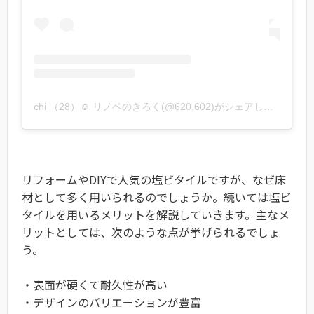
chi （28）☺︎ リノベのきろく(@620.602)がシェアした投稿
-
2
リフォームやDIYで人気の塩ビタイルですが、なぜ床
材として多く用いられるのでしょうか。続いては塩ビ
タイルを用いるメリットを解説していきます。主なメ
リットとしては、次のような点が挙げられるでしょ
う。
・表面が硬くて耐久性が高い
・デザインのバリエーションが豊富