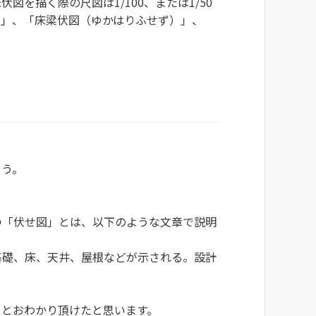
を描く際の尺図は1/100、または1/50
）」、「床梁伏図（ゆかはりふせず）」、
ょう。
つ「伏せ図」とは、以下のような文章で説明
基礎、床、天井、屋根などが示される。設計
るとおわかり頂けたと思います。