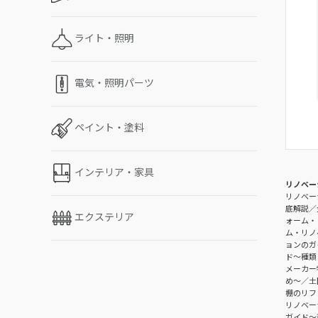
ライト・照明
電気・照明パーツ
ペイント・塗料
インテリア・家具
リノベー
リノベー
底解説
エクステリア
ォーム・
ム・リノ
ョンのガ
ド〜種類
メーカー
め〜
土
棚のリフ
リノベー
ガイド〜