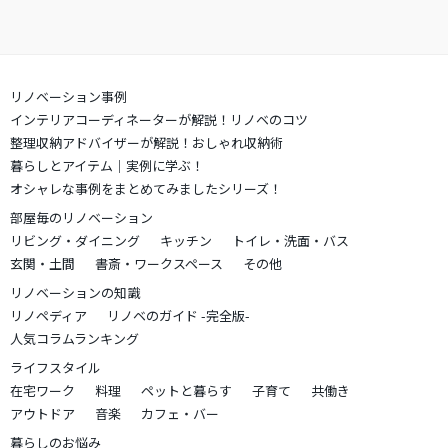
リノベーション事例
インテリアコーディネーターが解説！リノベのコツ
整理収納アドバイザーが解説！おしゃれ収納術
暮らしとアイテム｜実例に学ぶ！
オシャレな事例をまとめてみましたシリーズ！
部屋毎のリノベーション
リビング・ダイニング
キッチン
トイレ・洗面・バス
玄関・土間
書斎・ワークスペース
その他
リノベーションの知識
リノペディア
リノベのガイド -完全版-
人気コラムランキング
ライフスタイル
在宅ワーク
料理
ペットと暮らす
子育て
共働き
アウトドア
音楽
カフェ・バー
暮らしのお悩み