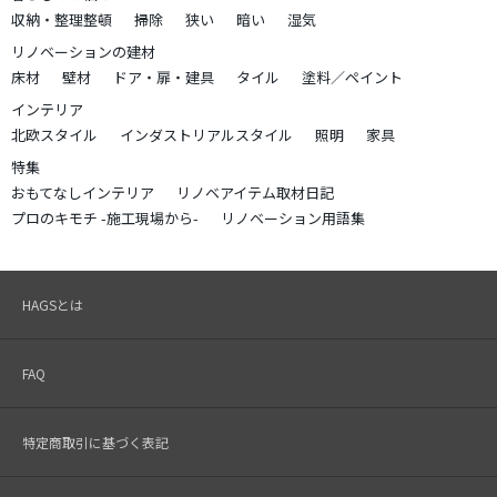
収納・整理整頓
掃除
狭い
暗い
湿気
リノベーションの建材
床材
壁材
ドア・扉・建具
タイル
塗料／ペイント
インテリア
北欧スタイル
インダストリアルスタイル
照明
家具
特集
おもてなしインテリア
リノベアイテム取材日記
プロのキモチ -施工現場から-
リノベーション用語集
HAGSとは
FAQ
特定商取引に基づく表記