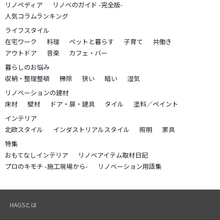
リノペディア
リノベのガイド -完全版-
人気コラムランキング
ライフスタイル
在宅ワーク
料理
ペットと暮らす
子育て
共働き
アウトドア
音楽
カフェ・バー
暮らしのお悩み
収納・整理整頓
掃除
狭い
暗い
湿気
リノベーションの建材
床材
壁材
ドア・扉・建具
タイル
塗料／ペイント
インテリア
北欧スタイル
インダストリアルスタイル
照明
家具
特集
おもてなしインテリア
リノベアイテム取材日記
プロのキモチ -施工現場から-
リノベーション用語集
HAGSとは