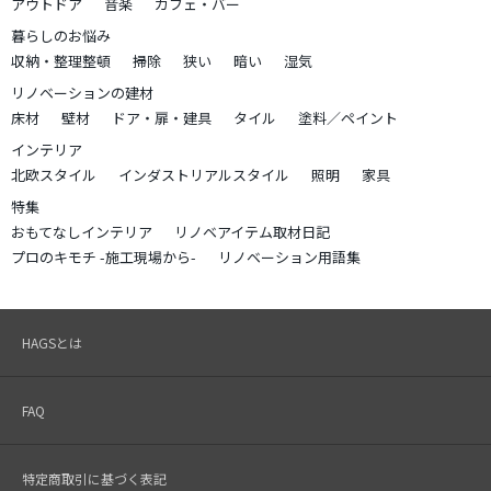
アウトドア
音楽
カフェ・バー
暮らしのお悩み
収納・整理整頓
掃除
狭い
暗い
湿気
リノベーションの建材
床材
壁材
ドア・扉・建具
タイル
塗料／ペイント
インテリア
北欧スタイル
インダストリアルスタイル
照明
家具
特集
おもてなしインテリア
リノベアイテム取材日記
プロのキモチ -施工現場から-
リノベーション用語集
HAGSとは
FAQ
特定商取引に基づく表記