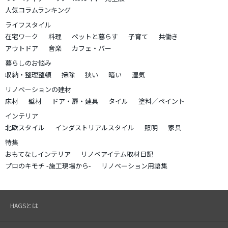
人気コラムランキング
ライフスタイル
在宅ワーク
料理
ペットと暮らす
子育て
共働き
アウトドア
音楽
カフェ・バー
暮らしのお悩み
収納・整理整頓
掃除
狭い
暗い
湿気
リノベーションの建材
床材
壁材
ドア・扉・建具
タイル
塗料／ペイント
インテリア
北欧スタイル
インダストリアルスタイル
照明
家具
特集
おもてなしインテリア
リノベアイテム取材日記
プロのキモチ -施工現場から-
リノベーション用語集
HAGSとは