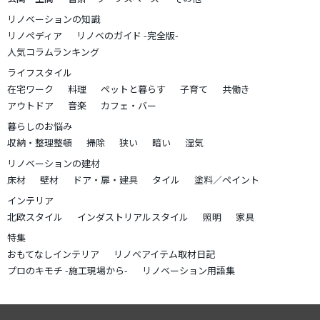
リノベーションの知識
リノペディア
リノベのガイド -完全版-
人気コラムランキング
ライフスタイル
在宅ワーク
料理
ペットと暮らす
子育て
共働き
アウトドア
音楽
カフェ・バー
暮らしのお悩み
収納・整理整頓
掃除
狭い
暗い
湿気
リノベーションの建材
床材
壁材
ドア・扉・建具
タイル
塗料／ペイント
インテリア
北欧スタイル
インダストリアルスタイル
照明
家具
特集
おもてなしインテリア
リノベアイテム取材日記
プロのキモチ -施工現場から-
リノベーション用語集