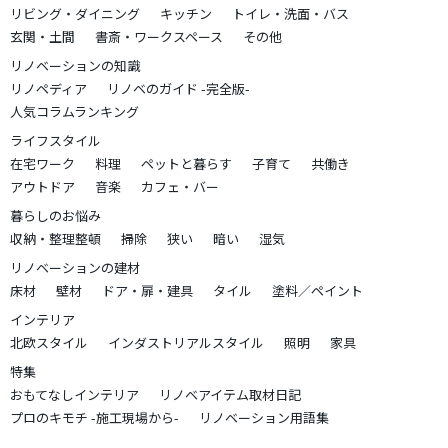
リビング・ダイニング
キッチン
トイレ・洗面・バス
玄関・土間
書斎・ワークスペース
その他
リノベーションの知識
リノペディア
リノベのガイド -完全版-
人気コラムランキング
ライフスタイル
在宅ワーク
料理
ペットと暮らす
子育て
共働き
アウトドア
音楽
カフェ・バー
暮らしのお悩み
収納・整理整頓
掃除
狭い
暗い
湿気
リノベーションの建材
床材
壁材
ドア・扉・建具
タイル
塗料／ペイント
インテリア
北欧スタイル
インダストリアルスタイル
照明
家具
特集
おもてなしインテリア
リノベアイテム取材日記
プロのキモチ -施工現場から-
リノベーション用語集