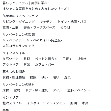
暮らしとアイテム｜実例に学ぶ！
オシャレな事例をまとめてみましたシリーズ！
部屋毎のリノベーション
リビング・ダイニング
キッチン
トイレ・洗面・バス
玄関・土間
書斎・ワークスペース
その他
リノベーションの知識
リノペディア
リノベのガイド -完全版-
人気コラムランキング
ライフスタイル
在宅ワーク
料理
ペットと暮らす
子育て
共働き
アウトドア
音楽
カフェ・バー
暮らしのお悩み
収納・整理整頓
掃除
狭い
暗い
湿気
リノベーションの建材
床材
壁材
ドア・扉・建具
タイル
塗料／ペイント
インテリア
北欧スタイル
インダストリアルスタイル
照明
家具
特集