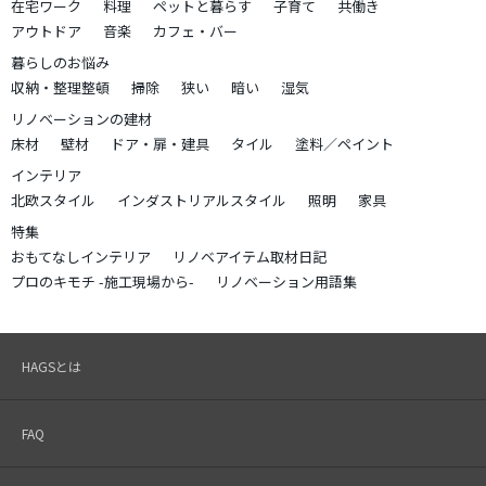
在宅ワーク
料理
ペットと暮らす
子育て
共働き
アウトドア
音楽
カフェ・バー
暮らしのお悩み
収納・整理整頓
掃除
狭い
暗い
湿気
リノベーションの建材
床材
壁材
ドア・扉・建具
タイル
塗料／ペイント
インテリア
北欧スタイル
インダストリアルスタイル
照明
家具
特集
おもてなしインテリア
リノベアイテム取材日記
プロのキモチ -施工現場から-
リノベーション用語集
HAGSとは
FAQ