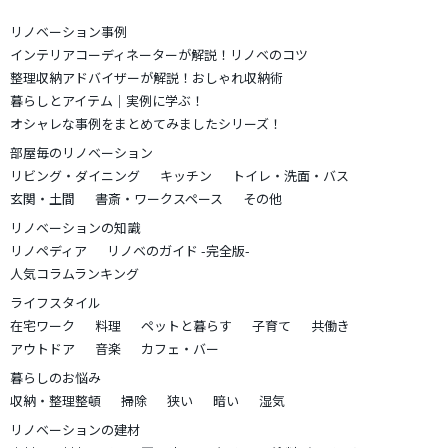
リノベーション事例
インテリアコーディネーターが解説！リノベのコツ
整理収納アドバイザーが解説！おしゃれ収納術
暮らしとアイテム｜実例に学ぶ！
オシャレな事例をまとめてみましたシリーズ！
部屋毎のリノベーション
リビング・ダイニング
キッチン
トイレ・洗面・バス
玄関・土間
書斎・ワークスペース
その他
リノベーションの知識
リノペディア
リノベのガイド -完全版-
人気コラムランキング
ライフスタイル
在宅ワーク
料理
ペットと暮らす
子育て
共働き
アウトドア
音楽
カフェ・バー
暮らしのお悩み
収納・整理整頓
掃除
狭い
暗い
湿気
リノベーションの建材