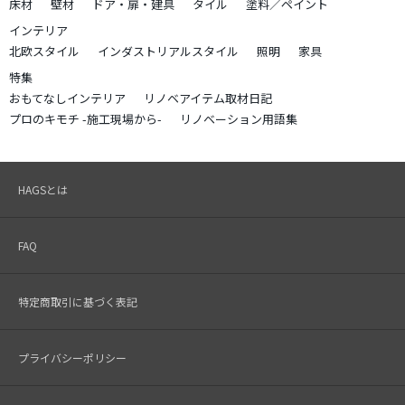
床材
壁材
ドア・扉・建具
タイル
塗料／ペイント
インテリア
北欧スタイル
インダストリアルスタイル
照明
家具
特集
おもてなしインテリア
リノベアイテム取材日記
プロのキモチ -施工現場から-
リノベーション用語集
HAGSとは
FAQ
特定商取引に基づく表記
プライバシーポリシー