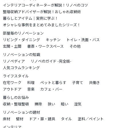
インテリアコーディネーターが解説！リノベのコツ
整理収納アドバイザーが解説！おしゃれ収納術
暮らしとアイテム｜実例に学ぶ！
オシャレな事例をまとめてみましたシリーズ！
部屋毎のリノベーション
リビング・ダイニング
キッチン
トイレ・洗面・バス
玄関・土間
書斎・ワークスペース
その他
リノベーションの知識
リノペディア
リノベのガイド -完全版-
人気コラムランキング
ライフスタイル
在宅ワーク
料理
ペットと暮らす
子育て
共働き
アウトドア
音楽
カフェ・バー
暮らしのお悩み
収納・整理整頓
掃除
狭い
暗い
湿気
リノベーションの建材
床材
壁材
ドア・扉・建具
タイル
塗料／ペイント
インテリア