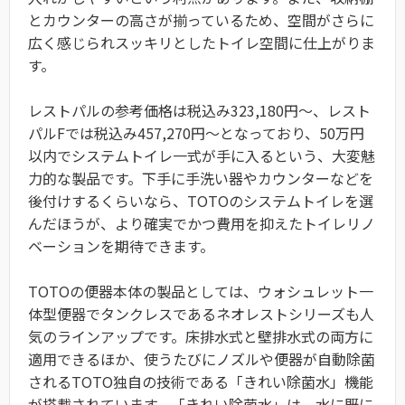
とカウンターの高さが揃っているため、空間がさらに
広く感じられスッキリとしたトイレ空間に仕上がりま
す。
レストパルの参考価格は税込み323,180円～、レスト
パルFでは税込み457,270円～となっており、50万円
以内でシステムトイレ一式が手に入るという、大変魅
力的な製品です。下手に手洗い器やカウンターなどを
後付けするくらいなら、TOTOのシステムトイレを選
んだほうが、より確実でかつ費用を抑えたトイレリノ
ベーションを期待できます。
TOTOの便器本体の製品としては、ウォシュレット一
体型便器でタンクレスであるネオレストシリーズも人
気のラインアップです。床排水式と壁排水式の両方に
適用できるほか、使うたびにノズルや便器が自動除菌
されるTOTO独自の技術である「きれい除菌水」機能
が搭載されています。「きれい除菌水」は、水に既に