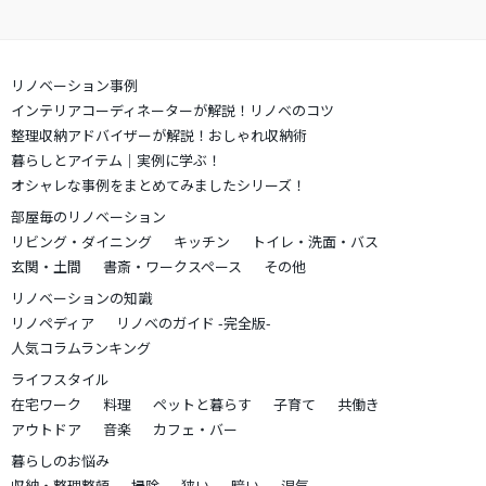
リノベーション事例
インテリアコーディネーターが解説！リノベのコツ
整理収納アドバイザーが解説！おしゃれ収納術
暮らしとアイテム｜実例に学ぶ！
オシャレな事例をまとめてみましたシリーズ！
部屋毎のリノベーション
リビング・ダイニング
キッチン
トイレ・洗面・バス
玄関・土間
書斎・ワークスペース
その他
リノベーションの知識
リノペディア
リノベのガイド -完全版-
人気コラムランキング
ライフスタイル
在宅ワーク
料理
ペットと暮らす
子育て
共働き
アウトドア
音楽
カフェ・バー
暮らしのお悩み
収納・整理整頓
掃除
狭い
暗い
湿気