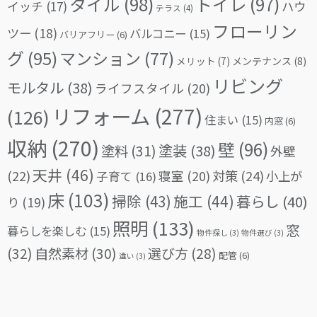
タイル
(98)
トイレ
(97)
イッチ
(17)
ハウ
テラス
(4)
フローリン
ツー
(18)
バルコニー
(15)
バリアフリー
(6)
グ
(95)
マンション
(77)
メリット
(7)
メンテナンス
(8)
リビング
モルタル
(38)
ライフスタイル
(20)
リフォーム
(277)
(126)
住まい
(15)
内窓
(6)
収納
(270)
壁
(96)
塗料
(31)
塗装
(38)
外壁
天井
(46)
(22)
対策
(24)
寝室
(20)
小上が
子育て
(16)
床
(103)
掃除
(43)
施工
(44)
暮らし
(40)
り
(19)
照明
(133)
窓
暮らしを楽しむ
(15)
物件探し
(3)
物件選び
(3)
(32)
自然素材
(30)
選び方
(28)
配管
(6)
違い
(3)