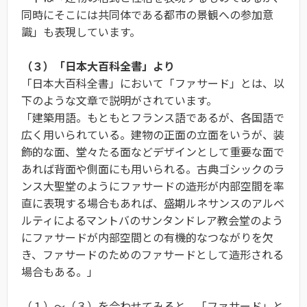
同時にそこには共同体である都市の景観への参加意
識」も表現しています。
（３）「日本大百科全書」より
「日本大百科全書」において「ファサード」とは、以
下のような文章で説明がされています。
「建築用語。もともとフランス語であるが、各国語で
広く用いられている。建物の正面の立面をいうが、装
飾的な面、堂々たる面などデザインとして重要な面で
あれば背面や側面にも用いられる。古典ゴシックのラ
ンス大聖堂のようにファサードの造形が内部空間を率
直に表現する場合もあれば、盛期ルネサンスのアルベ
ルティによるマントバのサンタンドレア教会堂のよう
にファサードが内部空間との有機的なつながりを欠
き、ファサードのためのファサードとして造形される
場合もある。」
（１）〜（３）を合わせてみると、「ファサード」と