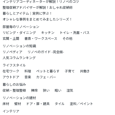
インテリアコーディネーターが解説！リノベのコツ
整理収納アドバイザーが解説！おしゃれ収納術
暮らしとアイテム｜実例に学ぶ！
オシャレな事例をまとめてみましたシリーズ！
部屋毎のリノベーション
リビング・ダイニング
キッチン
トイレ・洗面・バス
玄関・土間
書斎・ワークスペース
その他
リノベーションの知識
リノペディア
リノベのガイド -完全版-
人気コラムランキング
ライフスタイル
在宅ワーク
料理
ペットと暮らす
子育て
共働き
アウトドア
音楽
カフェ・バー
暮らしのお悩み
収納・整理整頓
掃除
狭い
暗い
湿気
リノベーションの建材
床材
壁材
ドア・扉・建具
タイル
塗料／ペイント
インテリア