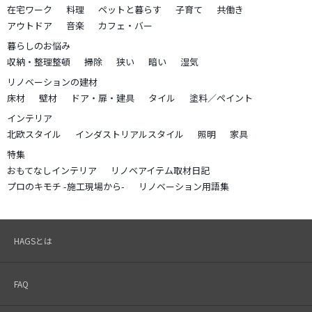
在宅ワーク
料理
ペットと暮らす
子育て
共働き
アウトドア
音楽
カフェ・バー
暮らしのお悩み
収納・整理整頓
掃除
狭い
暗い
湿気
リノベーションの建材
床材
壁材
ドア・扉・建具
タイル
塗料／ペイント
インテリア
北欧スタイル
インダストリアルスタイル
照明
家具
特集
おもてなしインテリア
リノベアイテム取材日記
プロのキモチ -施工現場から-
リノベーション用語集
HAGSとは
FAQ