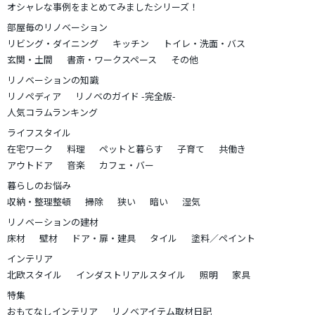
オシャレな事例をまとめてみましたシリーズ！
部屋毎のリノベーション
リビング・ダイニング
キッチン
トイレ・洗面・バス
玄関・土間
書斎・ワークスペース
その他
リノベーションの知識
リノペディア
リノベのガイド -完全版-
人気コラムランキング
ライフスタイル
在宅ワーク
料理
ペットと暮らす
子育て
共働き
アウトドア
音楽
カフェ・バー
暮らしのお悩み
収納・整理整頓
掃除
狭い
暗い
湿気
リノベーションの建材
床材
壁材
ドア・扉・建具
タイル
塗料／ペイント
インテリア
北欧スタイル
インダストリアルスタイル
照明
家具
特集
おもてなしインテリア
リノベアイテム取材日記