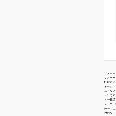
リノベー
リノベー
底解説
ォーム・
ム・リノ
ョンのガ
ド〜種類
メーカー
め〜
土
棚のリフ