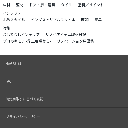
床材
壁材
ドア・扉・建具
タイル
塗料／ペイント
インテリア
北欧スタイル
インダストリアルスタイル
照明
家具
特集
おもてなしインテリア
リノベアイテム取材日記
プロのキモチ -施工現場から-
リノベーション用語集
HAGSとは
FAQ
特定商取引に基づく表記
プライバシーポリシー