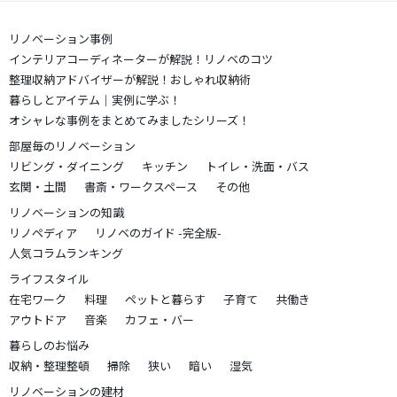
リノベーション事例
インテリアコーディネーターが解説！リノベのコツ
整理収納アドバイザーが解説！おしゃれ収納術
暮らしとアイテム｜実例に学ぶ！
オシャレな事例をまとめてみましたシリーズ！
部屋毎のリノベーション
リビング・ダイニング
キッチン
トイレ・洗面・バス
玄関・土間
書斎・ワークスペース
その他
リノベーションの知識
リノペディア
リノベのガイド -完全版-
人気コラムランキング
ライフスタイル
在宅ワーク
料理
ペットと暮らす
子育て
共働き
アウトドア
音楽
カフェ・バー
暮らしのお悩み
収納・整理整頓
掃除
狭い
暗い
湿気
リノベーションの建材