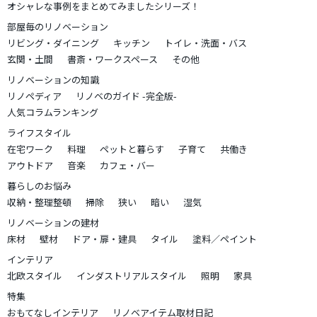
オシャレな事例をまとめてみましたシリーズ！
部屋毎のリノベーション
リビング・ダイニング
キッチン
トイレ・洗面・バス
玄関・土間
書斎・ワークスペース
その他
リノベーションの知識
リノペディア
リノベのガイド -完全版-
人気コラムランキング
ライフスタイル
在宅ワーク
料理
ペットと暮らす
子育て
共働き
アウトドア
音楽
カフェ・バー
暮らしのお悩み
収納・整理整頓
掃除
狭い
暗い
湿気
リノベーションの建材
床材
壁材
ドア・扉・建具
タイル
塗料／ペイント
インテリア
北欧スタイル
インダストリアルスタイル
照明
家具
特集
おもてなしインテリア
リノベアイテム取材日記